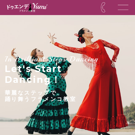
In Brilliant Steps Dancing
Let's Start
Dancing！
華麗なステップで、
踊り舞うフラメンコ教室