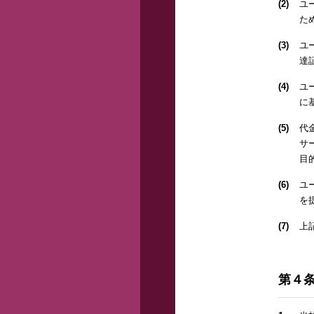
(2)
ユ
た
(3)
ユ
達
(4)
ユ
に
(5)
代
サ
目
(6)
ユ
を
(7)
上
第４