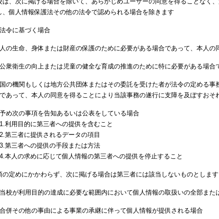
校は、次に掲げる場合を除いて、あらかじめユーザーの同意を得ることなく、
し、個人情報保護法その他の法令で認められる場合を除きます
法令に基づく場合
人の生命、身体または財産の保護のために必要がある場合であって、本人の
公衆衛生の向上または児童の健全な育成の推進のために特に必要がある場合
国の機関もしくは地方公共団体またはその委託を受けた者が法令の定める事
であって、本人の同意を得ることにより当該事務の遂行に支障を及ぼすおそ
予め次の事項を告知あるいは公表をしている場合
1.利用目的に第三者への提供を含むこと
2.第三者に提供されるデータの項目
3.第三者への提供の手段または方法
4.本人の求めに応じて個人情報の第三者への提供を停止すること
項の定めにかかわらず、次に掲げる場合は第三者には該当しないものとします
当校が利用目的の達成に必要な範囲内において個人情報の取扱いの全部また
合併その他の事由による事業の承継に伴って個人情報が提供される場合