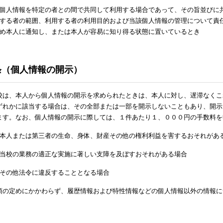
個人情報を特定の者との間で共同して利用する場合であって、その旨並びに
する者の範囲、利用する者の利用目的および当該個人情報の管理について責
め本人に通知し、または本人が容易に知り得る状態に置いているとき
条（個人情報の開示）
校は、本人から個人情報の開示を求められたときは、本人に対し、遅滞なくこ
ずれかに該当する場合は、その全部または一部を開示しないこともあり、開示
ます。なお、個人情報の開示に際しては、１件あたり１、０００円の手数料を
本人または第三者の生命、身体、財産その他の権利利益を害するおそれがあ
当校の業務の適正な実施に著しい支障を及ぼすおそれがある場合
その他法令に違反することとなる場合
項の定めにかかわらず、履歴情報および特性情報などの個人情報以外の情報に