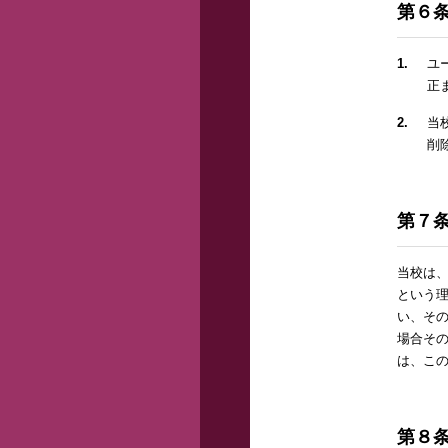
第６
1.
ユ
正
2.
当
削
第７
当校は
という
い、そ
場合そ
は、こ
第８