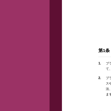
第1
1.
プ
て
2.
プ
ス
法
ま