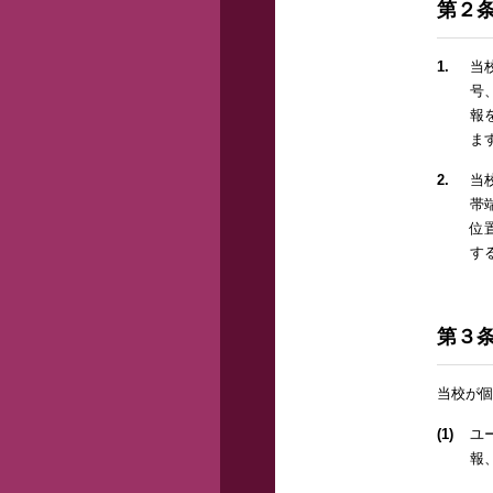
第２
1.
当
号
報
ま
2.
当
帯
位
す
第３
当校が
(1)
ユ
報